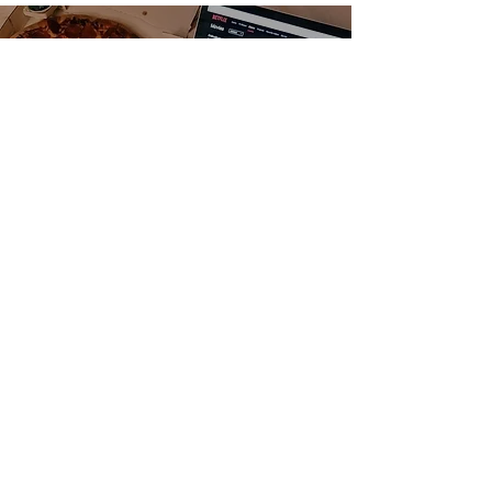
Fernando Espinosa
11 dic 2020
1 min de lectura
LA GUERRA DEL
STREAMING
Fernando Espinosa
30 oct 2020
1 min de lectura