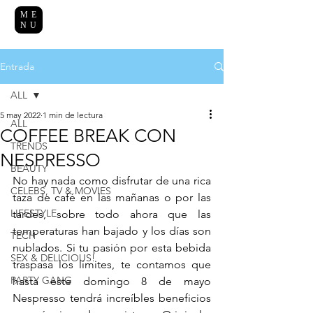
ME
NU
Entrada
ALL
5 may 2022
1 min de lectura
ALL
COFFEE BREAK CON
TRENDS
NESPRESSO
BEAUTY
No hay nada como disfrutar de una rica 
CELEBS, TV & MOVIES
taza de café en las mañanas o por las 
LIFESTYLE
tardes, sobre todo ahora que las 
temperaturas han bajado y los días son 
TECH
nublados. Si tu pasión por esta bebida 
SEX & DELICIOUS!
traspasa los límites, te contamos que 
PARTY GANG
hasta este domingo 8 de mayo 
Nespresso tendrá increíbles beneficios 