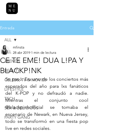
ME
NU
Entrada
ALL
mfinsta
ALL
28 abr 2019
1 min de lectura
CE TE EME! DUA L!PA Y
TRENDS
BLACKP!NK
BEAUTY
Se pasó. Era uno de los conciertos más 
CELEBS, TV & MOVIES
esperados del año para lxs fanáticos 
LIFESTYLE
del K-POP y no defraudó a nadie. 
TECH
Mientras el conjunto cool 
@blackpinkofficial se tomaba el 
SEX & DELICIOUS!
escenario de Newark, en Nueva Jersey, 
PARTY GANG
todo se transformó en una fiesta pop 
live en redes sociales.