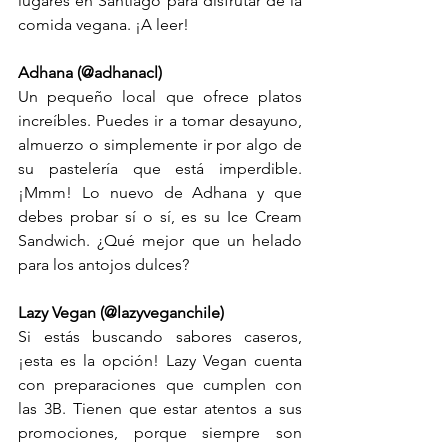
lugares en Santiago para disfrutar de la 
comida vegana. ¡A leer! 
Adhana (@adhanacl)
Un pequeño local que ofrece platos 
increíbles. Puedes ir a tomar desayuno, 
almuerzo o simplemente ir por algo de 
su pastelería que está imperdible. 
¡Mmm! Lo nuevo de Adhana y que 
debes probar sí o sí, es su Ice Cream 
Sandwich. ¿Qué mejor que un helado 
para los antojos dulces? 
Lazy Vegan (@lazyveganchile)
Si estás buscando sabores caseros, 
¡esta es la opción! Lazy Vegan cuenta 
con preparaciones que cumplen con 
las 3B. Tienen que estar atentos a sus 
promociones, porque siempre son 