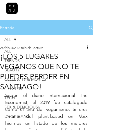
ME
NU
Entrada
ALL
24 feb 2020
2 min de lectura
ALL
¡LOS 5 LUGARES
TRENDS
VEGANOS QUE NO TE
BEAUTY
PUEDES PERDER EN
CELEBS, TV & MOVIES
SANTIAGO!
LIFESTYLE
Según el diario internacional The 
TECH
Economist, el 2019 fue catalogado 
SEX & DELICIOUS!
como el año del veganismo. Si eres 
amante del plant-based en Voix 
PARTY GANG
hicimos un listado de los mejores 