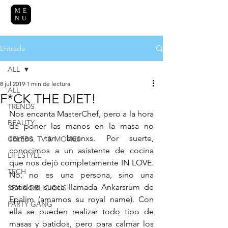
ME
NU
Entrada
ALL
8 jul 2019
1 min de lectura
ALL
F*CK THE DIET!
TRENDS
Nos encanta MasterChef, pero a la hora 
BEAUTY
de poner las manos en la masa no 
somos tan buenxs. Por suerte, 
CELEBS, TV & MOVIES
conocimos a un asistente de cocina 
LIFESTYLE
que nos dejó completamente IN LOVE. 
TECH
No, no es una persona, sino una 
batidora sueca llamada Ankarsrum de 
SEX & DELICIOUS!
Epalim (amamos su royal name). Con 
PARTY GANG
ella se pueden realizar todo tipo de 
masas y batidos, pero para calmar los 