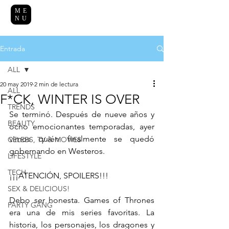
ME
NU
Entrada
ALL
20 may 2019
2 min de lectura
ALL
F*CK, WINTER IS OVER
TRENDS
Se terminó. Después de nueve años y 
BEAUTY
ocho emocionantes temporadas, ayer 
vimos quién finalmente se quedó 
CELEBS, TV & MOVIES
gobernando en Westeros. 
LIFESTYLE
TECH
¡¡¡ATENCIÓN, SPOILERS!!! 
SEX & DELICIOUS!
Debo ser honesta. Games of Thrones 
PARTY GANG
era una de mis series favoritas. La 
historia, los personajes, los dragones y 