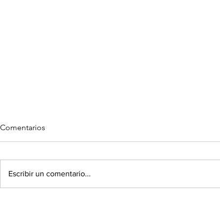
Comentarios
Escribir un comentario...
GUÍA NAVIDEÑA X VOIX
PUMA SLIP
MUST PARA