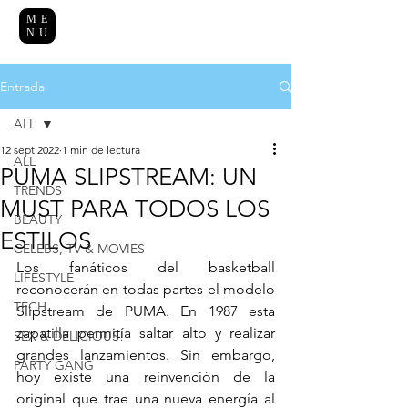
ME
NU
Entrada
ALL
12 sept 2022
1 min de lectura
ALL
PUMA SLIPSTREAM: UN
TRENDS
MUST PARA TODOS LOS
BEAUTY
ESTILOS
CELEBS, TV & MOVIES
Los fanáticos del basketball 
LIFESTYLE
reconocerán en todas partes el modelo 
TECH
Slipstream de PUMA. En 1987 esta 
zapatilla permitía saltar alto y realizar 
SEX & DELICIOUS!
grandes lanzamientos. Sin embargo, 
PARTY GANG
hoy existe una reinvención de la 
original que trae una nueva energía al 