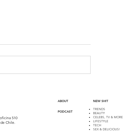
STREAM: UN
PANDORA Y SU COLECCI
 TODOS LOS
ANIMAL LOVER
ABOUT
NEW SH!T
TRENDS
PODCAST
BEAUTY
CELEBS, TV & MORE
oficina 510
LIFESTYLE
de Chile.
TECH
SEX & DELICIOUS!