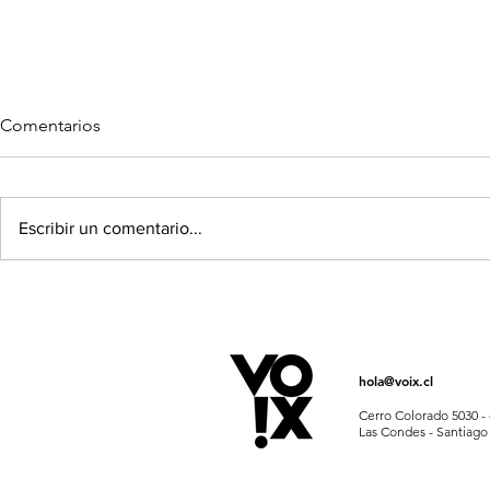
Comentarios
Escribir un comentario...
GUÍA NAVIDEÑA X VOIX
PUMA SLIP
MUST PARA
ESTILOS
hola@voix.cl
Cerro Colorado 5030 - 
Las Condes - Santiago 