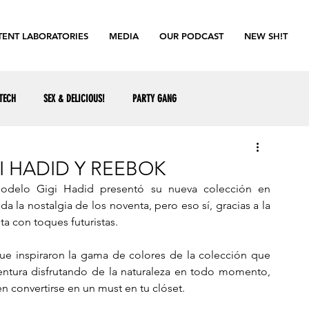
ENT LABORATORIES
MEDIA
OUR PODCAST
NEW SH!T
TECH
SEX & DELICIOUS!
PARTY GANG
I HADID Y REEBOK
modelo Gigi Hadid presentó su nueva colección en 
 la nostalgia de los noventa, pero eso sí, gracias a la 
a con toques futuristas.  
 que inspiraron la gama de colores de la colección que 
ventura disfrutando de la naturaleza en todo momento, 
 convertirse en un must en tu clóset.