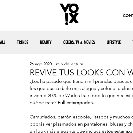
CONT
ALL
TRENDS
BEAUTY
CELEBS, TV & MOVIES
LIFESTYLE
26 ago 2020
1 min de lectura
REVIVE TUS LOOKS CON
¿Les ha pasado que tienen mil prendas básicas ca
los que busca darle más alegría y color a tu close
invierno 2020 de Wados trae todo lo que necesitab
qué se trata? 
Full estampados.
Camuflados, patrón escocés, listados y muchos o
podrás ver plasmados en pantalones, blusas y ch
un look más elegante que incluya estos estampad