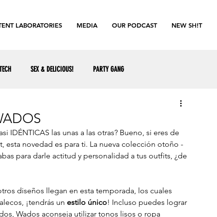
ENT LABORATORIES
MEDIA
OUR PODCAST
NEW SH!T
TECH
SEX & DELICIOUS!
PARTY GANG
 WADOS
si IDÉNTICAS las unas a las otras? Bueno, si eres de 
t, esta novedad es para ti. La nueva colección otoño - 
as para darle actitud y personalidad a tus outfits, ¿de 
tros diseños llegan en esta temporada, los cuales 
alecos, ¡tendrás un
 estilo único
! Incluso puedes lograr 
os, Wados aconseja utilizar
 tonos lisos o ropa 