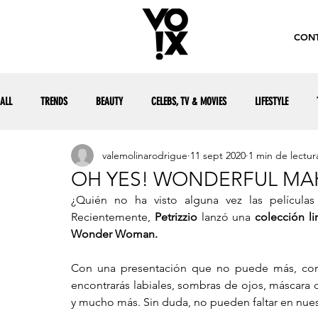
CONT
ALL
TRENDS
BEAUTY
CELEBS, TV & MOVIES
LIFESTYLE
valemolinarodrigue
11 sept 2020
1 min de lectur
OH YES! WONDERFUL MA
¿Quién no ha visto alguna vez las películas 
Recientemente, 
Petrizzio 
lanzó una 
colección li
Wonder Woman.
Con una presentación que no puede más, compue
encontrarás labiales, sombras de ojos, máscara 
y mucho más. Sin duda, no pueden faltar
en nues