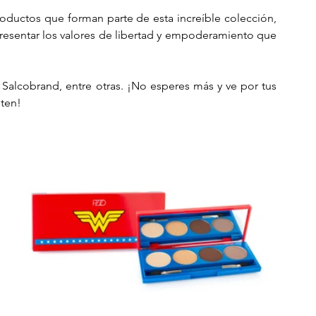
¡Pero esta no es la mejor noticia! TODOS los productos que forman parte de esta increíble colección, 
resentar los valores de libertad y empoderamiento que 
, Salcobrand, entre otras. ¡No esperes más y ve por tus 
oten!