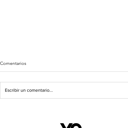
Comentarios
Escribir un comentario...
TODO SOBRE CALZONES
LONG4LASH
MENSTRUALES
CHILE