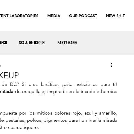
ENT LABORATORIES
MEDIA
OUR PODCAST
NEW SH!T
TECH
SEX & DELICIOUS!
PARTY GANG
a
KEUP
de DC? Si eres fanático, ¡esta noticia es para ti! 
mitada 
de maquillaje, inspirada en la increíble heroína 
sta por los míticos colores rojo, azul y amarillo, 
de pestañas, polvos, pigmentos para iluminar la mirada 
tro cosmetiquero. 