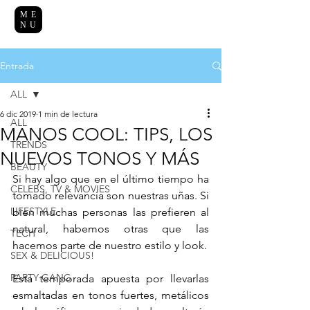
ME
NU
Entrada
ALL
6 dic 2019
1 min de lectura
ALL
MANOS COOL: TIPS, LOS
TRENDS
NUEVOS TONOS Y MÁS
BEAUTY
Si hay algo que en el último tiempo ha 
CELEBS, TV & MOVIES
tomado relevancia son nuestras uñas. Si 
LIFESTYLE
bien muchas personas las prefieren al 
natural, habemos otras que las 
TECH
hacemos parte de nuestro estilo y look.
SEX & DELICIOUS!
PARTY GANG
Esta temporada apuesta por llevarlas 
esmaltadas en tonos fuertes, metálicos 