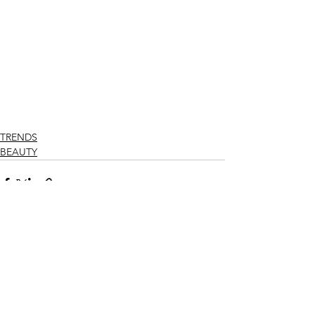
TRENDS
BEAUTY
Ver todo
Entradas recientes