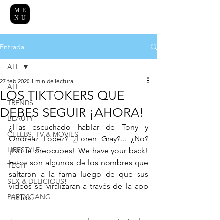
ME
NU
Entrada
ALL
27 feb 2020
1 min de lectura
ALL
LOS TIKTOKERS QUE
TRENDS
DEBES SEGUIR ¡AHORA!
BEAUTY
¿Has escuchado hablar de Tony y 
CELEBS, TV & MOVIES
Ondreaz Lopez? ¿Loren Gray?... ¿No? 
LIFESTYLE
¡No te preocupes! We have your back! 
Estos son algunos de los nombres que 
TECH
saltaron a la fama luego de que sus 
SEX & DELICIOUS!
videos se viralizaran a través de la app 
PARTY GANG
TikTok. 