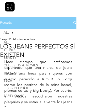
ME
NU
Entrada
ALL
1 sept 2019
1 min de lectura
ALL
LOS JEANS PERFECTOS SÍ
TRENDS
EXISTEN
BEAUTY
Hace tiempo que estábamos 
CELEBS, TV & MOVIES
esperando que una marca de jeans 
LIFESTYLE
lanzara una línea para mujeres con 
cuerpo parecido a Kim K. o Corgi 
TECH
(como los perritos de la reina Isabel, 
SEX & DELICIOUS!
piernas cortas y big booty). Por suerte, 
PARTY GANG
en Wados escucharon nuestras 
plegarias y ya están a la venta los jeans 