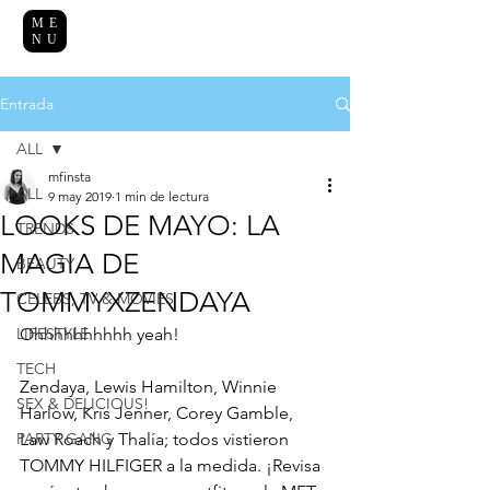
ME
NU
Entrada
ALL
mfinsta
ALL
9 may 2019
1 min de lectura
LOOKS DE MAYO: LA
TRENDS
MAGIA DE
BEAUTY
TOMMYXZENDAYA
CELEBS, TV & MOVIES
LIFESTYLE
Ohhhhhhhhhh yeah! 
TECH
Zendaya, Lewis Hamilton, Winnie 
SEX & DELICIOUS!
Harlow, Kris Jenner, Corey Gamble, 
PARTY GANG
Law Roach y Thalía; todos vistieron 
TOMMY HILFIGER a la medida. ¡Revisa 