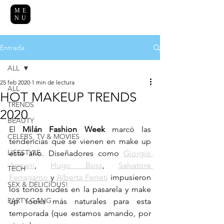
ME
NU
Entrada
ALL
25 feb 2020
1 min de lectura
ALL
HOT MAKEUP TRENDS
TRENDS
2020
BEAUTY
El 
Milán Fashion Week
 marcó las 
CELEBS, TV & MOVIES
tendencias que se vienen en make up 
LIFESTYLE
este año. Diseñadores como 
Giorgio 
Armani
, 
Hugo Boss
, 
Salvatore 
TECH
Ferragamo 
y 
Alberta Ferreti
 impusieron 
SEX & DELICIOUS!
los tonos nudes en la pasarela y make 
PARTY GANG
up looks más naturales para esta 
temporada (que estamos amando, por 