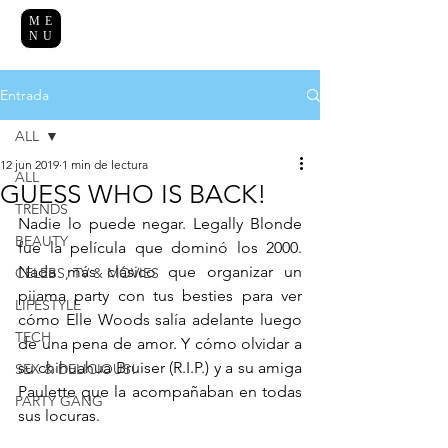
ME
NU
Entrada
ALL
12 jun 2019
1 min de lectura
ALL
GUESS WHO IS BACK!
TRENDS
Nadie lo puede negar. Legally Blonde 
BEAUTY
fue la película que dominó los 2000. 
Nada más clásico que organizar un 
CELEBS, TV & MOVIES
pijama party con tus besties para ver 
LIFESTYLE
cómo Elle Woods salía adelante luego 
TECH
de una pena de amor. Y cómo olvidar a 
su chihuahua Bruiser (R.I.P.) y a su amiga 
SEX & DELICIOUS!
Paulette que la acompañaban en todas 
PARTY GANG
sus locuras. 