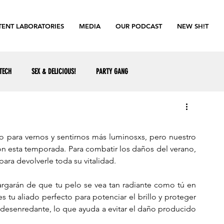
ENT LABORATORIES
MEDIA
OUR PODCAST
NEW SH!T
TECH
SEX & DELICIOUS!
PARTY GANG
so para vernos y sentirnos más luminosxs, pero nuestro 
on esta temporada. Para combatir los daños del verano, 
 para devolverle toda su vitalidad. 
garán de que tu pelo se vea tan radiante como tú en 
s tu aliado perfecto para potenciar el brillo y proteger 
 desenredante, lo que ayuda a evitar el daño producido 