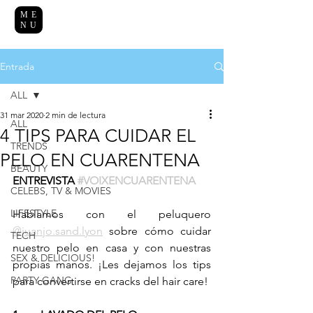
ME
NU
Entrada
ALL
31 mar 2020
2 min de lectura
ALL
4 TIPS PARA CUIDAR EL
TRENDS
PELO EN CUARENTENA
BEAUTY
ENTREVISTA 
#VOIXENCUARENTENA
CELEBS, TV & MOVIES
LIFESTYLE
Hablamos con el peluquero 
@juanjo.sand.lyon
 sobre cómo cuidar 
TECH
nuestro pelo en casa y con nuestras 
SEX & DELICIOUS!
propias manos. ¡Les dejamos los tips 
PARTY GANG
para convertirse en cracks del hair care! 