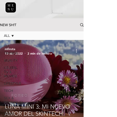
ME
NU
NEW SH!T
ALL
ALL
mfinsta
TRENDS
13 abr 2022
2 min de lectura
BEAUTY
CELEBS,
TV &
MOVIES
LIFESTYLE
TECH
SEX &
DELICIOUS!
LUNA MINI 3: MI NUEVO
PARTY
AMOR DEL SKINTECH
GANG