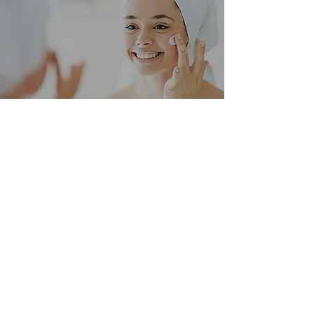
FOREVER GORGEOUS
JUNTO A CELLSKINLAB
hola@voix.cl
Cerro Colorado 5030 - oficina 510