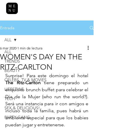
ME
NU
Entrada
ALL
6 mar 2020
1 min de lectura
ALL
WOMEN'S DAY EN THE
TRENDS
RITZ-CARLTON
BEAUTY
Surprise! Para este domingo el hotel 
CELEBS, TV & MOVIES
The Ritz-Carlton
 tiene preparado un 
LIFESTYLE
exquisito brunch buffet para celebrar el 
Día de la Mujer (who run the world?). 
TECH
Será una instancia para ir con amigos e 
SEX & DELICIOUS!
incluso toda la familia, pues habrá un 
PARTY GANG
ambiente especial para que los babies 
puedan jugar y entretenerse. 