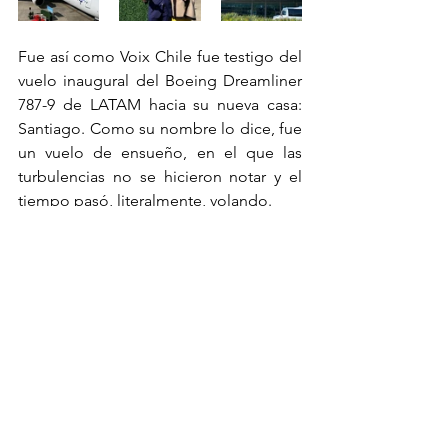
Fue así como Voix Chile fue testigo del 
vuelo inaugural del Boeing Dreamliner 
787-9 de LATAM hacia su nueva casa: 
Santiago. Como su nombre lo dice, fue 
un vuelo de ensueño, en el que las 
turbulencias no se hicieron notar y el 
tiempo pasó, literalmente, volando. 
¡Revisa el video de esta increíble 
experiencia LATAM!
https://video.wixstatic.com/video/d3b54f_743
fb693f8c8473188287f021dd9b22b/1080p/mp4/
file.mp4