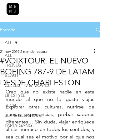
ME
NU
Entrada
ALL
21 nov 2019
2 min de lectura
ALL
#VOIXTOUR: EL NUEVO
TRENDS
BOEING 787-9 DE LATAM
BEAUTY
DESDE CHARLESTON
CELEBS, TV & MOVIES
Creo que no existe nadie en este 
LIFESTYLE
mundo al que no le guste viajar. 
TECH
Explorar otras culturas, nutrirse de 
nuevas experiencias, probar sabores 
SEX & DELICIOUS!
diferentes… Sin duda, viajar enriquece 
PARTY GANG
al ser humano en todos los sentidos, y 
sea cual sea el motivo por el que nos 