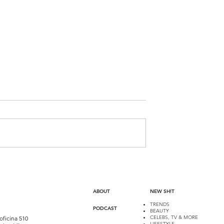
 SU COLECCIÓN
RECETAS PARA CELEBRAR
VER
EL DÍA DEL PISCO
ABOUT
NEW SH!T
TRENDS
PODCAST
BEAUTY
CELEBS, TV & MORE
oficina 510
LIFESTYLE