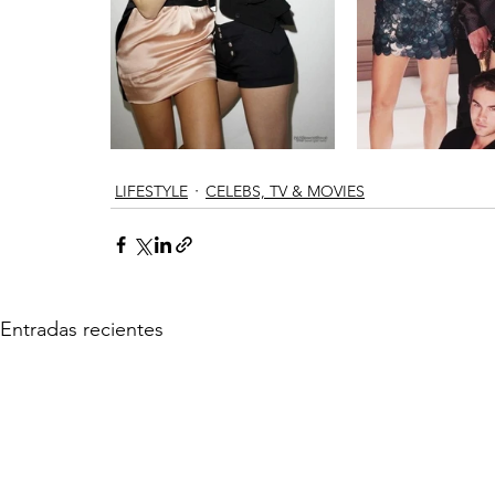
LIFESTYLE
CELEBS, TV & MOVIES
Entradas recientes