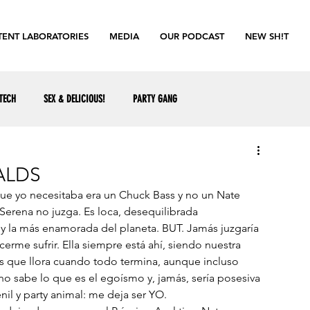
ENT LABORATORIES
MEDIA
OUR PODCAST
NEW SH!T
TECH
SEX & DELICIOUS!
PARTY GANG
ALDS
que yo necesitaba era un Chuck Bass y no un Nate 
Serena no juzga. Es loca, desequilibrada 
y la más enamorada del planeta. BUT. Jamás juzgaría 
rme sufrir. Ella siempre está ahí, siendo nuestra 
sas que llora cuando todo termina, aunque incluso 
no sabe lo que es el egoísmo y, jamás, sería posesiva 
enil y party animal: me deja ser YO. 