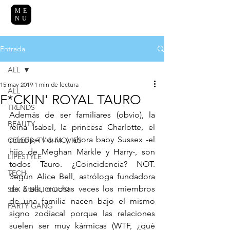
ME
NU
Entrada
ALL
15 may 2019
1 min de lectura
ALL
F*CKIN' ROYAL TAURO
TRENDS
Además de ser familiares (obvio), la 
BEAUTY
reina Isabel, la princesa Charlotte, el 
príncipe Louis y ahora baby Sussex -el 
CELEBS, TV & MOVIES
hijo de Meghan Markle y Harry-, son 
LIFESTYLE
todos Tauro. ¿Coincidencia? NOT. 
TECH
Según Alice Bell, astróloga fundadora 
de Stalk, muchas veces los miembros 
SEX & DELICIOUS!
de una familia nacen bajo el mismo 
PARTY GANG
signo zodiacal porque las relaciones 
suelen ser muy kármicas (WTF, ¿qué 