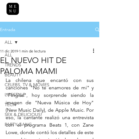
ME
NU
Entrada
ALL
11 dic 2019
1 min de lectura
ALL
EL NUEVO HIT DE
TRENDS
PALOMA MAMI
BEAUTY
La chilena que encantó con sus 
CELEBS, TV & MOVIES
canciones "No te enamores de mí" y 
LIFESTYLE
"Fingías", hoy sorprende siendo la 
imagen de "Nueva Música de Hoy" 
TECH
(New Music Daily), de Apple Music. Por 
SEX & DELICIOUS!
eso, la cantante realizó una entrevista 
PARTY GANG
con el programa Beats 1, con Zane 
Lowe, donde contó los detalles de este 