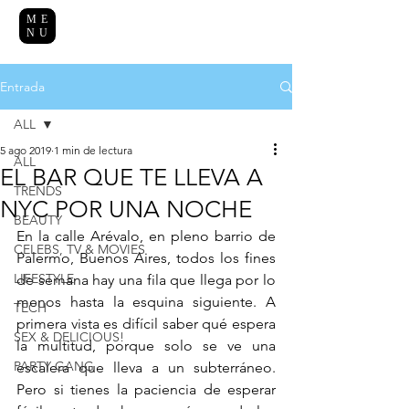
ME
NU
Entrada
ALL
5 ago 2019
1 min de lectura
ALL
EL BAR QUE TE LLEVA A
TRENDS
NYC POR UNA NOCHE
BEAUTY
En la calle Arévalo, en pleno barrio de 
CELEBS, TV & MOVIES
Palermo, Buenos Aires, todos los fines 
LIFESTYLE
de semana hay una fila que llega por lo 
menos hasta la esquina siguiente. A 
TECH
primera vista es difícil saber qué espera 
SEX & DELICIOUS!
la multitud, porque solo se ve una 
PARTY GANG
escalera que lleva a un subterráneo. 
Pero si tienes la paciencia de esperar 