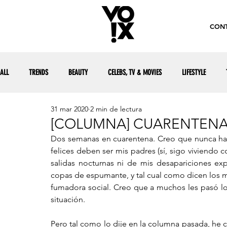
CONT
ALL
TRENDS
BEAUTY
CELEBS, TV & MOVIES
LIFESTYLE
31 mar 2020
2 min de lectura
[COLUMNA] CUARENTENA 
Dos semanas en cuarentena. Creo que nunca habí
felices deben ser mis padres (sí, sigo viviendo 
salidas nocturnas ni de mis desapariciones e
copas de espumante, y tal cual como dicen los 
fumadora social. Creo que a muchos les pasó l
situación. 
Pero tal como lo dije en la columna pasada, he 