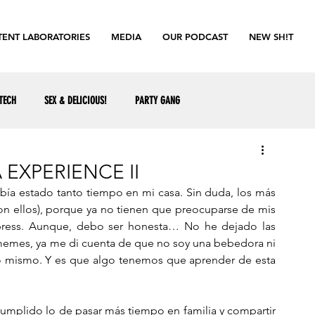
ENT LABORATORIES
MEDIA
OUR PODCAST
NEW SH!T
TECH
SEX & DELICIOUS!
PARTY GANG
EXPERIENCE II
a estado tanto tiempo en mi casa. Sin duda, los más 
con ellos), porque ya no tienen que preocuparse de mis 
xpress. Aunque, debo ser honesta… No he dejado las 
memes, ya me di cuenta de que no soy una bebedora ni 
o mismo. Y es que algo tenemos que aprender de esta 
cumplido lo de pasar más tiempo en familia y compartir 