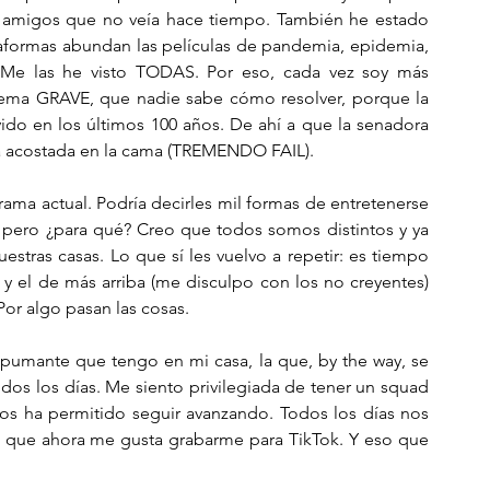
 amigos que no veía hace tiempo. También he estado 
ataformas abundan las películas de pandemia, epidemia, 
. Me las he visto TODAS. Por eso, cada vez soy más 
ema GRAVE, que nadie sabe cómo resolver, porque la 
ido en los últimos 100 años. De ahí a que la senadora 
a acostada en la cama (TREMENDO FAIL). 
ama actual. Podría decirles mil formas de entretenerse 
 pero ¿para qué? Creo que todos somos distintos y ya 
ras casas. Lo que sí les vuelvo a repetir: es tiempo 
 y el de más arriba (me disculpo con los no creyentes) 
or algo pasan las cosas. 
espumante que tengo en mi casa, la que, by the way, se 
os los días. Me siento privilegiada de tener un squad 
os ha permitido seguir avanzando. Todos los días nos 
 que ahora me gusta grabarme para TikTok. Y eso que 