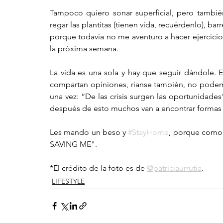
Tampoco quiero sonar superficial, pero tambié
regar las plantitas (tienen vida, recuérdenlo), bar
porque todavía no me aventuro a hacer ejercicio 
la próxima semana. 
La vida es una sola y hay que seguir dándole. 
compartan opiniones, ríanse también, no podemo
una vez: “De las crisis surgen las oportunidade
después de esto muchos van a encontrar formas 
Les mando un beso y 
#StayHome
, porque como d
SAVING ME".  
*El crédito de la foto es de 
@patriciaurrutia
. 
LIFESTYLE