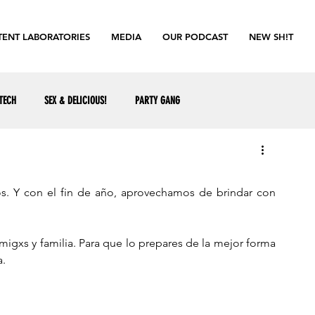
ENT LABORATORIES
MEDIA
OUR PODCAST
NEW SH!T
TECH
SEX & DELICIOUS!
PARTY GANG
. Y con el fin de año, aprovechamos de brindar con 
migxs y familia. Para que lo prepares de la mejor forma 
a.