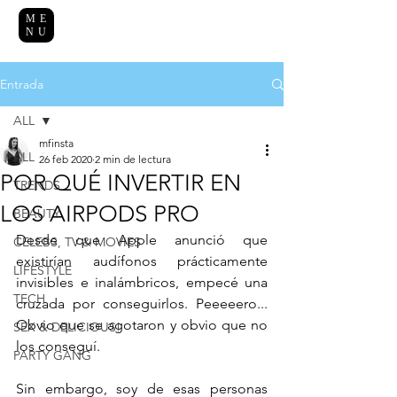
ME
NU
Entrada
ALL
mfinsta
ALL
26 feb 2020
2 min de lectura
POR QUÉ INVERTIR EN
TRENDS
LOS AIRPODS PRO
BEAUTY
Desde que Apple anunció que 
CELEBS, TV & MOVIES
existirían audífonos prácticamente 
LIFESTYLE
invisibles e inalámbricos, empecé una 
TECH
cruzada por conseguirlos. Peeeeero... 
Obvio que se agotaron y obvio que no 
SEX & DELICIOUS!
los conseguí.
PARTY GANG
Sin embargo, soy de esas personas 