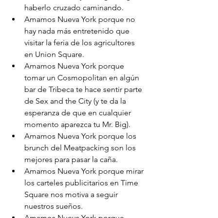
haberlo cruzado caminando.  
Amamos Nueva York porque no 
hay nada más entretenido que 
visitar la feria de los agricultores 
en Union Square. 
Amamos Nueva York porque 
tomar un Cosmopolitan en algún 
bar de Tribeca te hace sentir parte 
de Sex and the City (y te da la 
esperanza de que en cualquier 
momento aparezca tu Mr. Big).
Amamos Nueva York porque los 
brunch del Meatpacking son los 
mejores para pasar la caña.
Amamos Nueva York porque mirar 
los carteles publicitarios en Time 
Square nos motiva a seguir 
nuestros sueños. 
Amamos Nueva York porque 