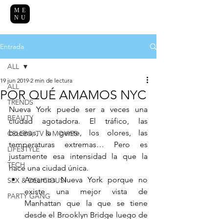
ME
NU
Entrada
ALL
19 jun 2019
2 min de lectura
ALL
POR QUÉ AMAMOS NYC
TRENDS
Nueva York puede ser a veces una 
BEAUTY
ciudad agotadora. El tráfico, las 
bocinas, la gente, los olores, las 
CELEBS, TV & MOVIES
temperaturas extremas… Pero es 
LIFESTYLE
justamente esa intensidad la que la 
TECH
hace una ciudad única. 
Amamos Nueva York porque no 
SEX & DELICIOUS!
existe una mejor vista de 
PARTY GANG
Manhattan que la que se tiene 
desde el Brooklyn Bridge luego de 