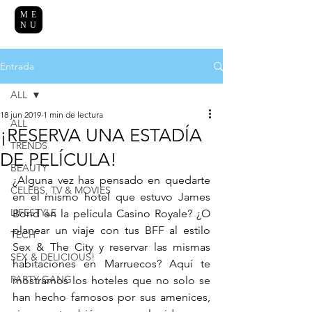
ME
NU
Entrada
ALL
18 jun 2019
1 min de lectura
ALL
¡RESERVA UNA ESTADÍA
TRENDS
DE PELÍCULA!
BEAUTY
¿Alguna vez has pensado en quedarte 
CELEBS, TV & MOVIES
en el mismo hotel que estuvo James 
LIFESTYLE
Bond en la película Casino Royale? ¿O 
planear un viaje con tus BFF al estilo 
TECH
Sex & The City y reservar las mismas 
SEX & DELICIOUS!
habitaciones en Marruecos? Aquí te 
PARTY GANG
mostramos los hoteles que no solo se 
han hecho famosos por sus amenices, 