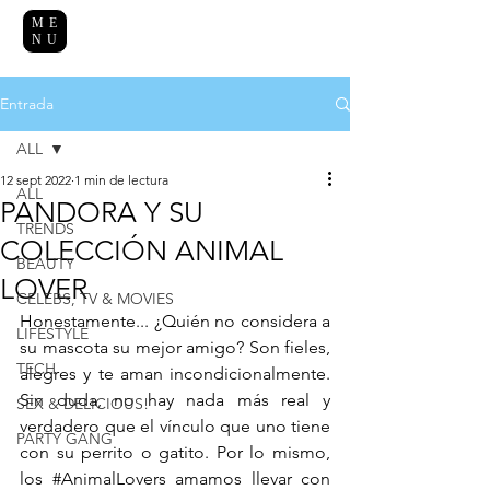
ME
NU
Entrada
ALL
12 sept 2022
1 min de lectura
ALL
PANDORA Y SU
TRENDS
COLECCIÓN ANIMAL
BEAUTY
LOVER
CELEBS, TV & MOVIES
Honestamente... ¿Quién no considera a 
LIFESTYLE
su mascota su mejor amigo? Son fieles, 
TECH
alegres y te aman incondicionalmente. 
Sin duda, no hay nada más real y 
SEX & DELICIOUS!
verdadero que el vínculo que uno tiene 
PARTY GANG
con su perrito o gatito. Por lo mismo, 
los 
#AnimalLovers
amamos llevar con 