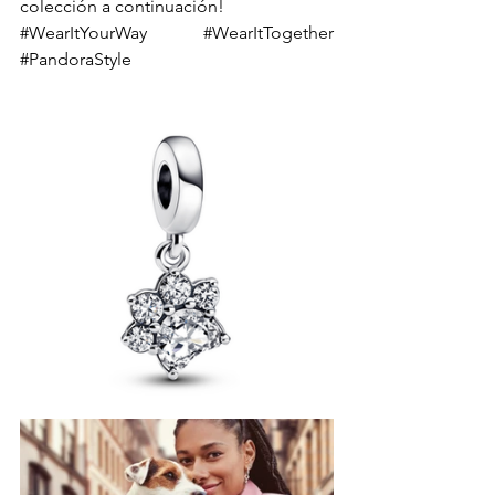
colección a continuación! 
#WearItYourWay
#WearItTogether
#PandoraStyle