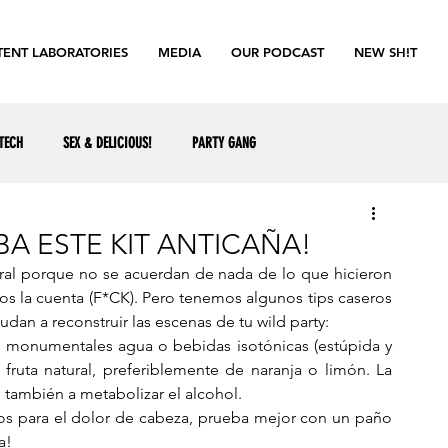
ENT LABORATORIES
MEDIA
OUR PODCAST
NEW SH!T
TECH
SEX & DELICIOUS!
PARTY GANG
A ESTE KIT ANTICAÑA!
al porque no se acuerdan de nada de lo que hicieron 
mos la cuenta (F*CK). Pero tenemos algunos tips caseros 
yudan a reconstruir las escenas de tu wild party:  
s monumentales agua o bebidas isotónicas (estúpida y 
ruta natural, preferiblemente de naranja o limón. La 
e también a metabolizar el alcohol. 
para el dolor de cabeza, prueba mejor con un paño 
a! 