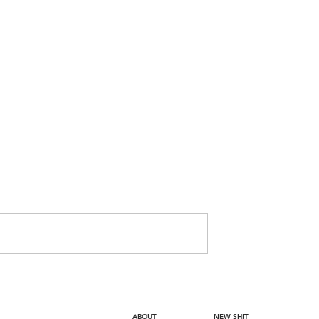
 SU COLECCIÓN
RECETAS PARA CELEBRAR
VER
EL DÍA DEL PISCO
ABOUT
NEW SH!T