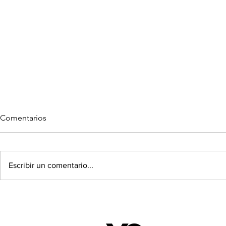
Comentarios
Escribir un comentario...
GUÍA NAVIDEÑA X VOIX
PANDORA Y
ANIMAL LO