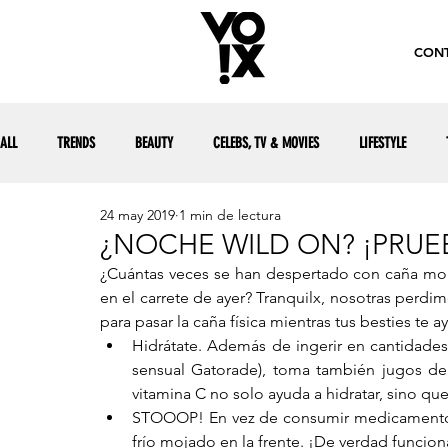
CONT
ALL
TRENDS
BEAUTY
CELEBS, TV & MOVIES
LIFESTYLE
24 may 2019
1 min de lectura
¿NOCHE WILD ON? ¡PRUEB
¿Cuántas veces se han despertado con caña mor
en el carrete de ayer? Tranquilx, nosotras perdi
para pasar la caña física mientras tus besties te a
Hidrátate. Además de ingerir en cantidade
sensual Gatorade), toma también jugos de f
vitamina C no solo ayuda a hidratar, sino qu
STOOOP! En vez de consumir medicamentos 
frío mojado en la frente. ¡De verdad funcion