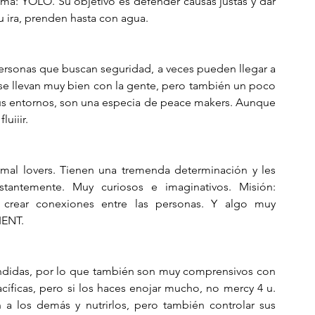
lema: YOLO. Su objetivo es defender causas justas y dar 
 ira, prenden hasta con agua. 
personas que buscan seguridad, a veces pueden llegar a 
 llevan muy bien con la gente, pero también un poco 
 sus entornos, son una especia de peace makers. Aunque 
uiiir.
mal lovers. Tienen una tremenda determinación y les 
tantemente. Muy curiosos e imaginativos. Misión: 
 crear conexiones entre las personas. Y algo muy 
IENT.
endidas, por lo que también son muy comprensivos con 
cíficas, pero si los haces enojar mucho, no mercy 4 u. 
a los demás y nutrirlos, pero también controlar sus 