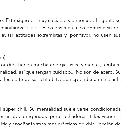
o. Este signo es muy sociable y a menudo la gente se 
umanitarios
#cuties
. Ellos enseñan a los demás a vivir el 
itar actitudes extremistas y, por favor, no usen sus 
re)
 or die. Tienen mucha energía física y mental, también 
onalidad, así que tengan cuidado... No son de acero. Su 
arles parte de su actitud. Deben aprender a manejar la 
 súper chill. Su mentalidad suele verse condicionada 
r un poco ingenuos, pero luchadores. Ellos vienen a 
da y enseñar formas más prácticas de vivir. Lección de 