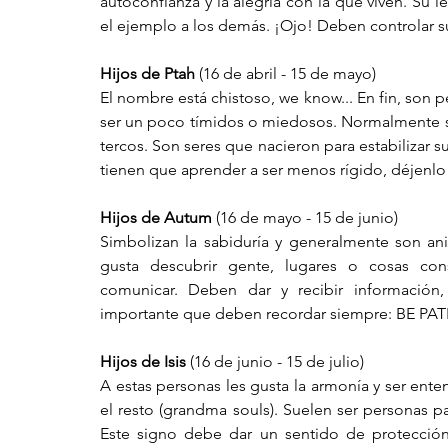
autoconfianza y la alegría con la que viven. Su 
el ejemplo a los demás. ¡Ojo! Deben controlar su
Hijos de Ptah
 (16 de abril - 15 de mayo)
El nombre está chistoso, we know... En fin, son 
ser un poco tímidos o miedosos. Normalmente se
tercos. Son seres que nacieron para estabilizar
tienen que aprender a ser menos rígido, déjenlo fl
Hijos de Autum
 (16 de mayo - 15 de junio)
Simbolizan la sabiduría y generalmente son ani
gusta descubrir gente, lugares o cosas cons
comunicar. Deben dar y recibir información,
importante que deben recordar siempre: BE PAT
Hijos de Isis
 (16 de junio - 15 de julio)
A estas personas les gusta la armonía y ser ent
el resto (grandma souls). Suelen ser personas pa
Este signo debe dar un sentido de protección 