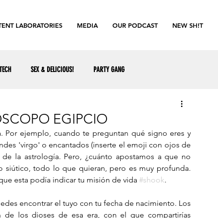
ENT LABORATORIES
MEDIA
OUR PODCAST
NEW SH!T
TECH
SEX & DELICIOUS!
PARTY GANG
ÓSCOPO EGIPCIO
a. Por ejemplo, cuando te preguntan qué signo eres y 
es 'virgo' o encantados (inserte el emoji con ojos de 
e de la astrología. Pero, ¿cuánto apostamos a que no 
 siútico, todo lo que quieran, pero es muy profunda. 
 que esta podía indicar tu misión de vida 
#shook
.
uedes encontrar el tuyo con tu fecha de nacimiento. Los 
de los dioses de esa era, con el que compartirías 