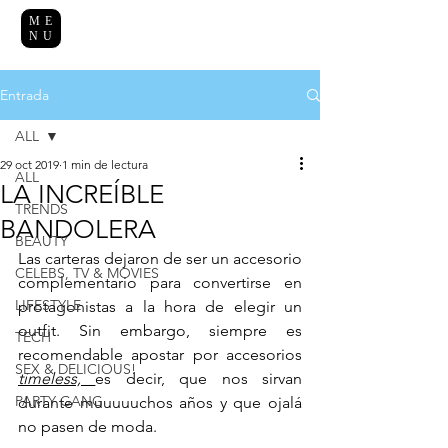
ME
NU
Entrada
ALL
29 oct 2019
1 min de lectura
ALL
LA INCREÍBLE
TRENDS
BANDOLERA
BEAUTY
Las carteras dejaron de ser un accesorio 
CELEBS, TV & MOVIES
complementario para convertirse en 
LIFESTYLE
protagonistas a la hora de elegir un 
outfit. Sin embargo, siempre es 
TECH
recomendable apostar por accesorios 
SEX & DELICIOUS!
timeless, 
es decir, que nos sirvan 
PARTY GANG
durante muuuuuchos años y que ojalá 
no pasen de moda.