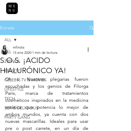
ME
NU
Entrada
ALL
mfinsta
ALL
15 ene 2020
1 min de lectura
S.O.S. ¡ACIDO
TRENDS
HIALURÓNICO YA!
BEAUTY
Oh sí. Nuestras plegarias fueron 
CELEBS, TV & MOVIES
escuchadas y los genios de Filorga 
LIFESTYLE
Paris, marca de tratamientos 
TECH
cosméticos inspirados en la medicina 
estética que potencia lo mejor de 
SEX & DELICIOUS!
ambos mundos, ya cuenta con dos 
PARTY GANG
nuevas mascarillas. Ideales para usar 
pre o post carrete, en un día de 