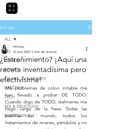
ME
NU
Entrada
ALL
mfinsta
ALL
15 ene 2021
1 min de lectura
¿Estreñimiento? ¡Aquí una
TRENDS
receta inventadísima pero
BEAUTY
efectivísima!
CELEBS, TV & MOVIES
LIFESTYLE
Mis problemas de colon irritable me 
han llevado a probar DE TODO. 
TECH
Cuando digo de TODO, realmente me 
SEX & DELICIOUS!
hago cargo de la frase. Todas las 
PARTY GANG
pastillas del mundo, todos los 
tratamientos de imanes, péndulos y no 