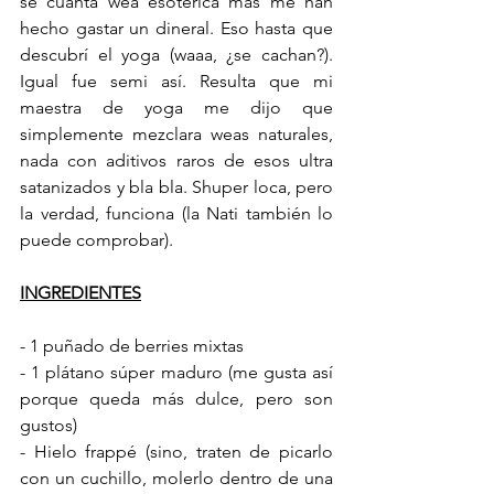
se cuánta wea esotérica más me han 
hecho gastar un dineral. Eso hasta que 
descubrí el yoga (waaa, ¿se cachan?). 
Igual fue semi así. Resulta que mi 
maestra de yoga me dijo que 
simplemente mezclara weas naturales, 
nada con aditivos raros de esos ultra 
satanizados y bla bla. Shuper loca, pero 
la verdad, funciona (la Nati también lo 
puede comprobar).
INGREDIENTES
- 1 puñado de berries mixtas
- 1 plátano súper maduro (me gusta así 
porque queda más dulce, pero son 
gustos)
- Hielo frappé (sino, traten de picarlo 
con un cuchillo, molerlo dentro de una 