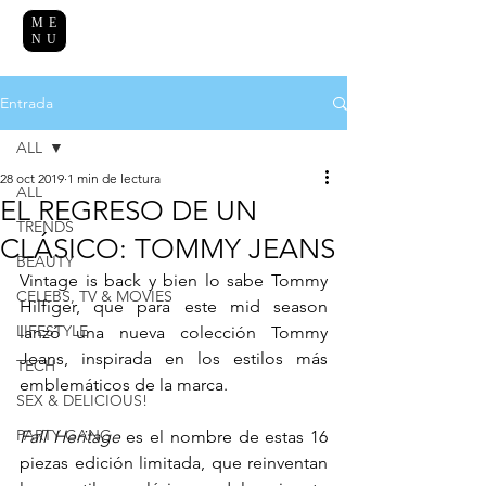
ME
NU
Entrada
ALL
28 oct 2019
1 min de lectura
ALL
EL REGRESO DE UN
TRENDS
CLÁSICO: TOMMY JEANS
BEAUTY
Vintage is back y bien lo sabe Tommy 
CELEBS, TV & MOVIES
Hilfiger, que para este mid season 
LIFESTYLE
lanzó una nueva colección Tommy 
Jeans, inspirada en los estilos más 
TECH
emblemáticos de la marca. 
SEX & DELICIOUS!
PARTY GANG
Fall Heritage
 es el nombre de estas 16 
piezas edición limitada, que reinventan 