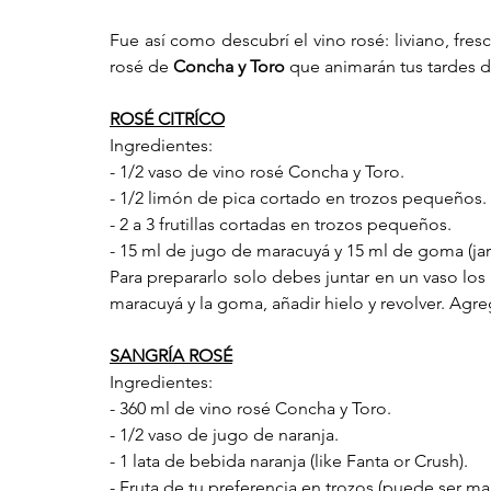
Fue así como descubrí el vino rosé: liviano, fresc
rosé de 
Concha y Toro
 que animarán tus tardes d
ROSÉ CITRÍCO
Ingredientes:
- 1/2 vaso de vino rosé Concha y Toro.
- 1/2 limón de pica cortado en trozos pequeños. 
- 2 a 3 frutillas cortadas en trozos pequeños. 
- 15 ml de jugo de maracuyá y 15 ml de goma (jar
Para prepararlo solo debes juntar en un vaso los t
maracuyá y la goma, añadir hielo y revolver. Agreg
SANGRÍA ROSÉ
Ingredientes:
- 360 ml de vino rosé Concha y Toro.
- 1/2 vaso de jugo de naranja.
- 1 lata de bebida naranja (like Fanta or Crush).
- Fruta de tu preferencia en trozos (puede ser ma