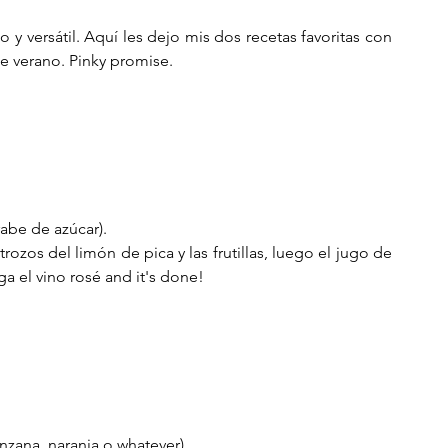
o y versátil. Aquí les dejo mis dos recetas favoritas con 
e verano. Pinky promise. 
abe de azúcar). 
rozos del limón de pica y las frutillas, luego el jugo de 
a el vino rosé and it's done!  
nzana, naranja o whatever).