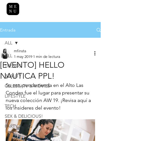
ME
NU
Entrada
ALL
mfinsta
ALL
1 may 2019
1 min de lectura
[EVENTO] HELLO
TRENDS
NAUTICA PPL!
BEAUTY
Su estupenda tienda en el Alto Las 
CELEBS, TV & MOVIES
Condes fue el lugar para presentar su 
LIFESTYLE
nueva colección AW 19. ¡Revisa aquí a 
TECH
los insideres del evento!
SEX & DELICIOUS!
PARTY GANG