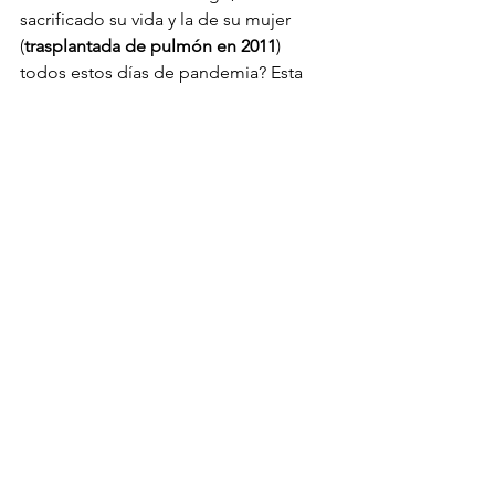
sacrificado su vida y la de su mujer 
(
trasplantada de pulmón en 2011
) 
todos estos días de pandemia? Esta 
vez, quizá solo esta vez, lo aplaudo 
como nunca antes. Y a ustedes, 
Señores Doctores Chilenos, les insisto 
que congreguen a todos sus colegas. 
Esta vez, nosotros haremos lo nuestro y 
ustedes, por favor, no pidan nada a 
cambio. Solo esta vez. Y como dice el 
Señor Mañalich: "Habrá que hacer lo 
que hay que hacer". TRABAJAR, POR 
LA CRESTA.