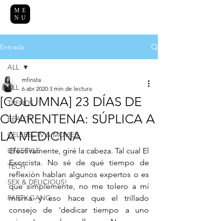
ME
NU
Entrada
ALL
mfinsta
ALL
6 abr 2020
3 min de lectura
[COLUMNA] 23 DÍAS DE
TRENDS
CUARENTENA: SÚPLICA A
BEAUTY
LA MEDICINA
CELEBS, TV & MOVIES
LIFESTYLE
Efectivamente, giré la cabeza. Tal cual El 
Exorcista. No sé de qué tiempo de 
TECH
reflexión hablan algunos expertos o es 
SEX & DELICIOUS!
que simplemente, no me tolero a mí 
PARTY GANG
misma y eso hace que el trillado 
consejo de 'dedicar tiempo a uno 