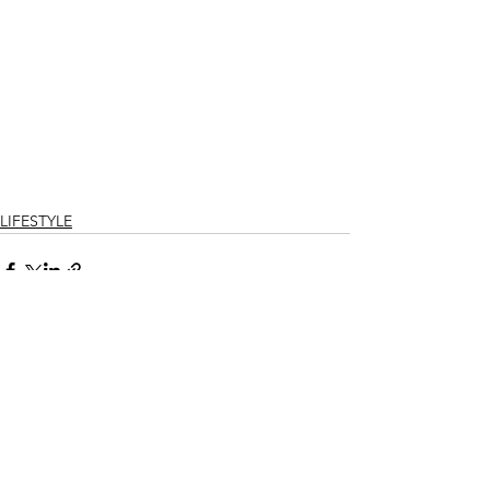
LIFESTYLE
Ver todo
Entradas recientes