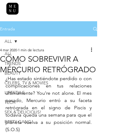
ME
NU
Entrada
ALL
4 mar 2020
1 min de lectura
ALL
CÓMO SOBREVIVIR A
TRENDS
MÉRCURIO RETRÓGRADO
BEAUTY
¿Has estado sintiéndote perdido o con 
CELEBS, TV & MOVIES
complicaciones en tus relaciones 
LIFESTYLE
últimamente? You're not alone. El mes 
pasado, Mercurio entró a su faceta 
TECH
retrógrada en el signo de Piscis y 
SEX & DELICIOUS!
todavía queda una semana para que el 
PARTY GANG
planeta vuelva a su posición normal. 
(S.O.S)