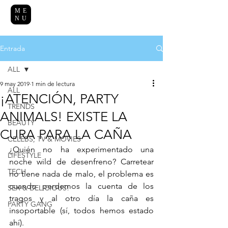
ME
NU
Entrada
ALL
9 may 2019
1 min de lectura
ALL
¡ATENCIÓN, PARTY
TRENDS
ANIMALS! EXISTE LA
BEAUTY
CURA PARA LA CAÑA
CELEBS, TV & MOVIES
¿Quién no ha experimentado una 
LIFESTYLE
noche wild de desenfreno? Carretear 
TECH
no tiene nada de malo, el problema es 
cuando perdemos la cuenta de los 
SEX & DELICIOUS!
tragos y al otro día la caña es 
PARTY GANG
insoportable (sí, todos hemos estado 
ahí). 