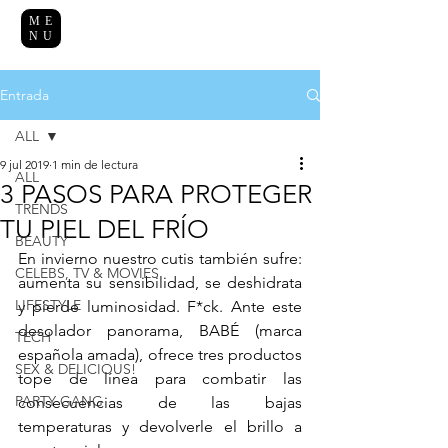
ME
NU
Entrada
ALL
9 jul 2019
1 min de lectura
ALL
3 PASOS PARA PROTEGER
TRENDS
TU PIEL DEL FRÍO
BEAUTY
En invierno nuestro cutis también sufre: 
CELEBS, TV & MOVIES
aumenta su sensibilidad, se deshidrata 
LIFESTYLE
y pierde luminosidad. F*ck. Ante este 
desolador panorama, BABÉ (marca 
TECH
española amada), ofrece tres productos 
SEX & DELICIOUS!
tope de línea para combatir las 
PARTY GANG
consecuencias de las bajas 
temperaturas y devolverle el brillo a 